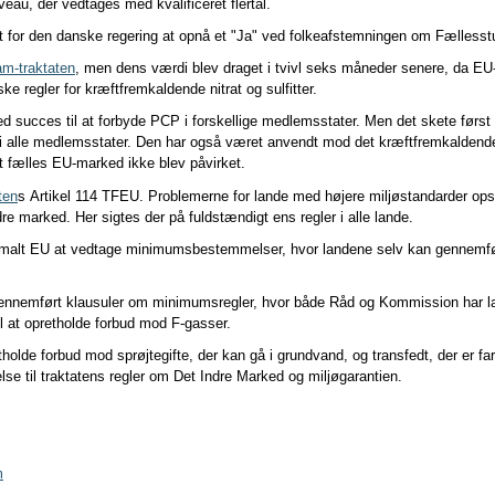
au, der vedtages med kvalificeret flertal.
igt for den danske regering at opnå et "Ja" ved folkeafstemningen om Fællesst
m-traktaten
, men dens værdi blev draget i tvivl seks måneder senere, da 
ke regler for kræftfremkaldende nitrat og sulfitter.
ucces til at forbyde PCP i forskellige medlemsstater. Men det skete først e
 i alle medlemsstater. Den har også været anvendt mod det kræftfremkaldende
t fælles EU-marked ikke blev påvirket.
ten
s
Artikel 114 TFEU. Problemerne for lande med højere miljøstandarder ops
e marked. Her sigtes der på fuldstændigt ens regler i alle lande.
 normalt EU at vedtage minimumsbestemmelser, hvor landene selv kan gennemfø
gennemført klausuler om minimumsregler, hvor både Råd og Kommission har lag
til at opretholde forbud mod F-gasser.
tholde forbud mod sprøjtegifte, der kan gå i grundvand, og transfedt, der er far
se til traktatens regler om Det Indre Marked og miljøgarantien.
m