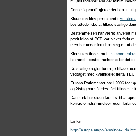
miljøstandarder end det minimums-nive
Denne "garanti" gjorde det bl.a. mul
Klausulen blev præciseret i
Amsterda
besluttede ikke at tillade særlige dans
Bestemmelsen har været anvendt med s
produktion af PCP var blevet forbudt
men her under forudsætning af, at de
Klausulen findes nu i
Lissabon-trakta
hjemmel i bestemmelserne for det indr
De særlige regler for miljø tillader
vedtaget med kvalificeret flertal i EU.
Europa-Parlamentet
har i 2006 fået 
og Østrig har således fået tilladelse 
Danmark har siden fået lov til at opre
konkrete indrømmelser, uden forbindel
Links
http://europa.eu/pol/env/index_da.ht