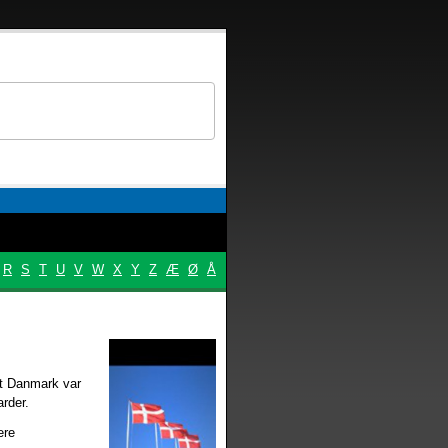
R
S
T
U
V
W
X
Y
Z
Æ
Ø
Å
gt Danmark var
rder.
ere