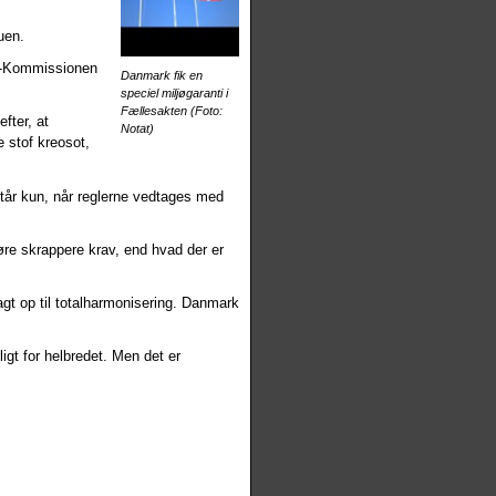
uen.
EU-Kommissionen
Danmark fik en
speciel miljøgaranti i
Fællesakten (Foto:
fter, at
Notat)
 stof kreosot,
tår kun, når reglerne vedtages med
re skrappere krav, end hvad der er
t op til totalharmonisering. Danmark
ligt for helbredet. Men det er