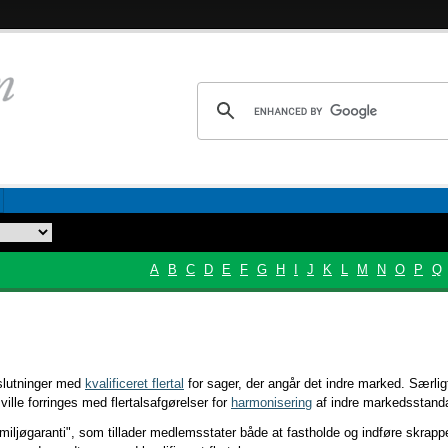
A
B
C
D
E
F
G
H
I
J
K
L
M
N
O
P
Q
lutninger med
kvalificeret flertal
for sager, der angår det indre marked. Særli
ville forringes med flertalsafgørelser for
harmonisering
af indre markedsstanda
iljøgaranti", som tillader medlemsstater både at fastholde og indføre skrapp