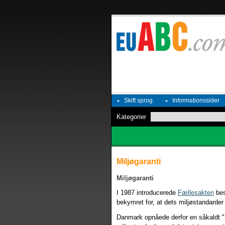
Skift sprog
Informationssider
Kategorier
Miljøgaranti
Miljøgaranti
I 1987 introducerede
Fællesakten
bes
bekymret for, at dets miljøstandarder 
Danmark opnåede derfor en såkaldt "m