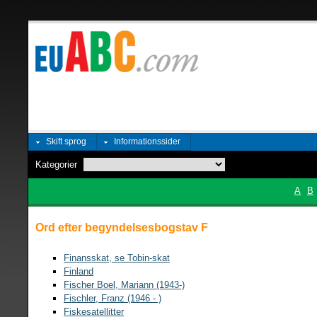
Skift sprog
Informationssider
Kategorier
A
B
Ord efter begyndelsesbogstav F
Finansskat, se Tobin-skat
Finland
Fischer Boel, Mariann (1943-)
Fischler, Franz (1946 - )
Fiskesatellitter