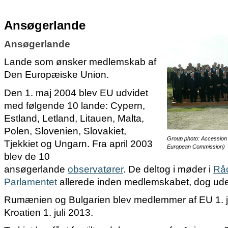
Ansøgerlande
Ansøgerlande
Lande som ønsker medlemskab af
Den Europæiske Union.
Den 1. maj 2004 blev EU udvidet
med følgende 10 lande: Cypern,
Estland, Letland, Litauen, Malta,
Polen, Slovenien, Slovakiet,
Group photo: Accession T
Tjekkiet og Ungarn. Fra april 2003
European Commission)
blev de 10
ansøgerlande
observatører
. De deltog
i møder i
Rå
Parlamentet
allerede inden medlemskabet, dog ud
Rumænien og Bulgarien blev medlemmer af EU 1. 
Kroatien 1. juli 2013.