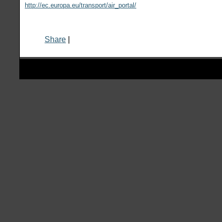
http://ec.europa.eu/transport/air_portal/
Share
|