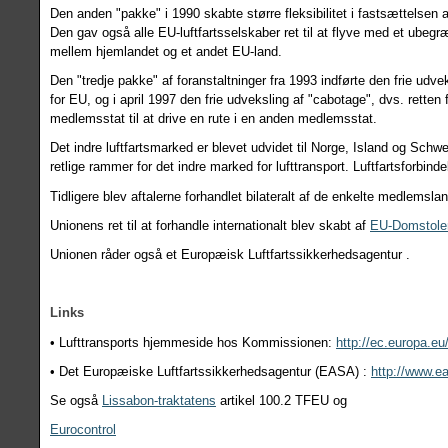
Den anden "pakke" i 1990 skabte større fleksibilitet i fastsættelsen a
Den gav også alle EU-luftfartsselskaber ret til at flyve med et ubegr
mellem hjemlandet og et andet EU-land.
Den "tredje pakke" af foranstaltninger fra 1993 indførte den frie udve
for EU, og i april 1997 den frie udveksling af "cabotage", dvs. retten f
medlemsstat til at drive en rute i en anden medlemsstat.
Det indre luftfartsmarked er blevet udvidet til Norge, Island og Schwe
retlige rammer for det indre marked for lufttransport. Luftfartsforbinde
Tidligere blev aftalerne forhandlet bilateralt af de enkelte medlemsla
Unionens ret til at forhandle in
ternationalt blev skabt af
EU-Domstole
Unionen råder også et Europæisk Luftfartssikkerhedsagentur .
Links
• Lufttransports hjemmeside hos Kommissionen:
http://ec.europa.eu
• Det Europæiske Luftfartssikkerhedsagentur (EASA) :
http://www.e
Se også
Lissabon-traktatens
artikel 100.2 TFEU og
Eurocontrol