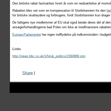
Den britiske rabat fastsættes hvert år som en nedsættelse af momsb
Rabatten blev set som en kompensation til Storbritannien for den
fæl
for britiske skatteydere og forbrugere, fordi Storbritannien kun drage
De fattigere nye medlemmer af EU skal også betale deres del af den 
ansøgerforhandlingerne bad Polen om ikke at medfinansiere rabatten 
Europa-Parlamentet
har ingen indflydelse på indkomstsiden i budget
Links
http://news.bbc.co.uk/1/hi/uk_politics/2360889.stm
Share
|