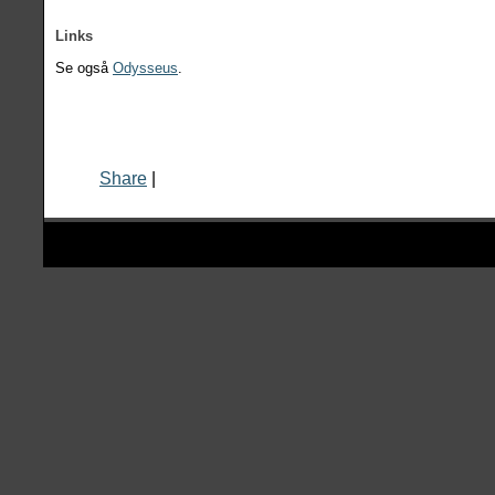
Links
Se også
Odysseus
.
Share
|