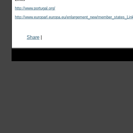
http://www.portugal.org/
http://www.europarl.europa.eu/enlargement_new/member_states_Lin
Share
|