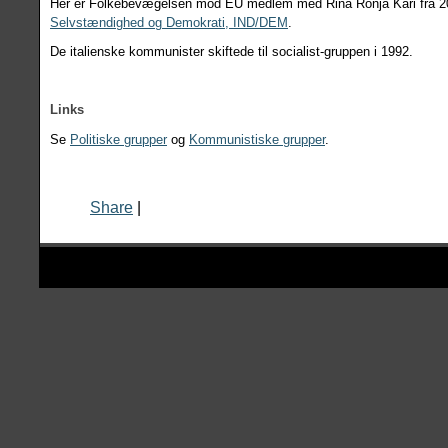
Her er Folkebevægelsen mod EU medlem med Rina Ronja Kari fra 
Selvstændighed og Demokrati, IND/DEM
.
De italienske kommunister skiftede til socialist-gruppen i 1992.
Links
Se
Politiske grupper
og
Kommunistiske grupper
.
Share
|