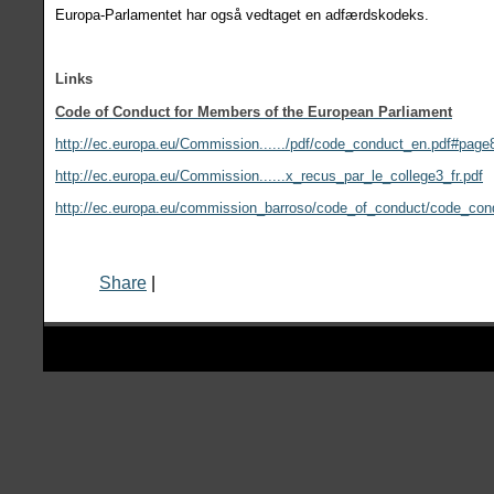
Europa-Parlamentet har også vedtaget en adfærdskodeks.
Links
Code of Conduct for Members of the European Parliament
http://ec.europa.eu/Commission....../pdf/code_conduct_en.pdf#page
http://ec.europa.eu/Commission......x_recus_par_le_college3_fr.pdf
http://ec.europa.eu/commission_barroso/code_of_conduct/code
Share
|