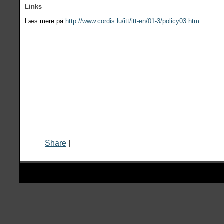
Links
Læs mere på
http://www.cordis.lu/itt/itt-en/01-3/policy03.htm
Share
|