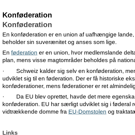
Konføderation
Konføderation
En konføderation er en union af uafhængige lande, 
beholder sin suverænitet og anses som lige.
En
føderation
er en union, hvor medlemslande delta
plan, mens visse magtområder beholdes på national
·
Schweiz kalder sig selv en konføderation, men 
udviklet sig til en føderation. Der er få historiske e
konføderationer, mens føderationer er ret almindeli
·
Da EU blev oprettet, havde det mere egenska
konføderation. EU har særligt udviklet sig i føderal
vidtrækkende domme fra
EU-Domstolen
og traktat
Links