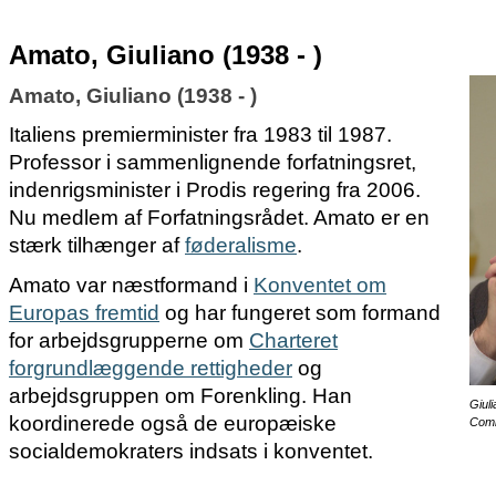
Amato, Giuliano (1938 - )
Amato, Giuliano (1938 - )
Italiens premierminister fra 1983 til 1987.
Professor i sammenlignende forfatningsret,
indenrigsminister i Prodis regering fra 2006.
Nu medlem af Forfatningsrådet. Amato er en
stærk tilhænger af
føderalisme
.
Amato var næstformand i
Konventet om
Europas fremtid
og har fungeret som formand
for arbejdsgrupperne om
Charteret
forgrundlæggende rettigheder
og
arbejdsgruppen om Forenkling. Han
Giul
koordinerede også de europæiske
Comm
socialdemokraters indsats i konventet.